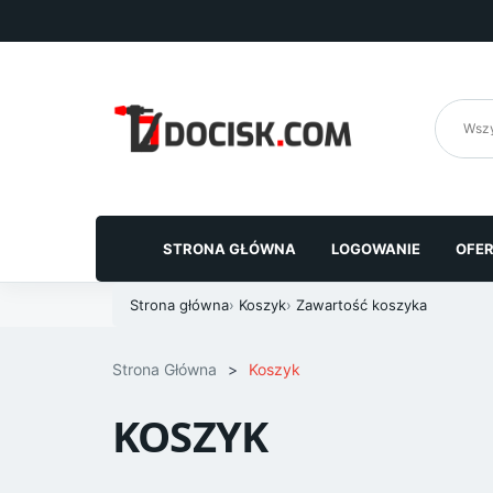
Przejdź
do
treści
STRONA GŁÓWNA
LOGOWANIE
OFE
Strona główna
›
Koszyk
›
Zawartość koszyka
Strona Główna
>
Koszyk
KOSZYK