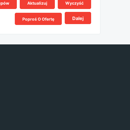
upów
Aktualizuj
Wyczyść
Dalej
Poproś O Ofertę