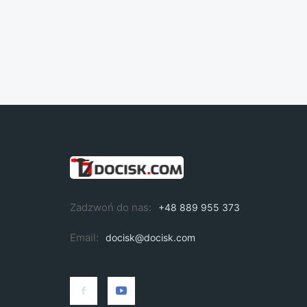
Zadzwoń do nas:
+48 889 955 373
Email:
docisk@docisk.com