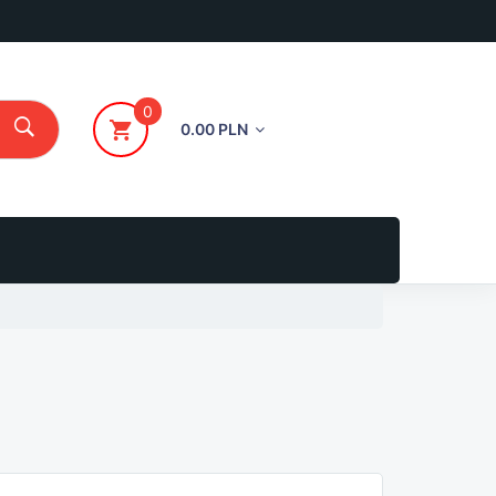
0
0.00 PLN