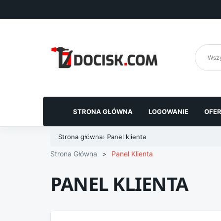
Przejdź
do
treści
STRONA GŁÓWNA
LOGOWANIE
OFE
Strona główna
›
Panel klienta
Strona Główna
>
Panel Klienta
PANEL KLIENTA