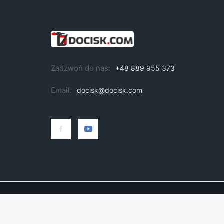
Zadzwoń do nas:
+48 889 955 373
Email:
docisk@docisk.com
Asystent Online