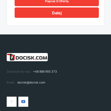
Poproś O Ofertę
Dalej
Zadzwoń do nas:
+48 889 955 373
Email:
docisk@docisk.com