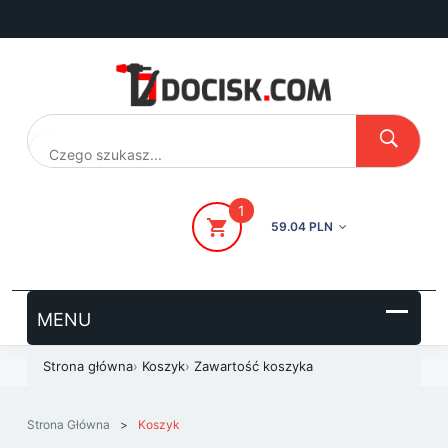
Przejdź
do
treści
1
59.04 PLN
Strona główna
›
Koszyk
›
Zawartość koszyka
Strona Główna
>
Koszyk