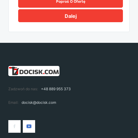
Poproś O Ofertę
Dalej
Zadzwoń do nas:
+48 889 955 373
Email:
docisk@docisk.com