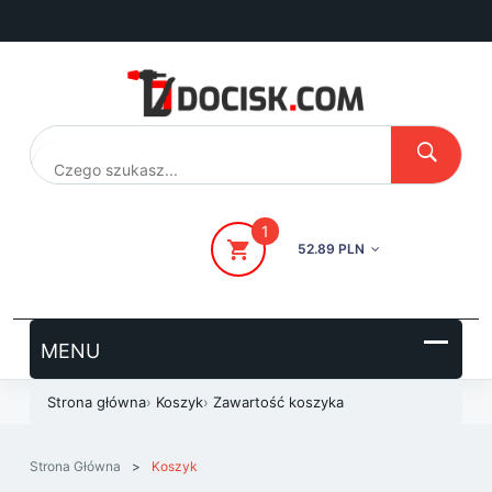
Przejdź
do
treści
1
52.89 PLN
Strona główna
›
Koszyk
›
Zawartość koszyka
Strona Główna
>
Koszyk