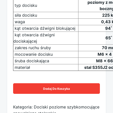
poziomy z 
typ docisku
boczn
siła docisku
225 
waga
0,43 
kąt otwarcia dźwigni blokującej
94˚
kąt otwarcia dźwigni
65˚
dociskającej
zakres ruchu śruby
70 m
mocowanie docisku
M6 x 4 
śruba dociskająca
M8 x 6
materiał
stal S355J2 
Dodaj Do Koszyka
Kategoria: Dociski poziome szybkomocujące