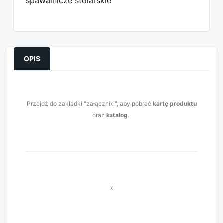
spawalnicze stolarskie
OPIS
Przejdź do zakładki "załączniki", aby pobrać
kartę produktu
oraz
katalog
.
x