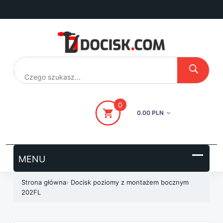
Przejdź
do
treści
0
0.00 PLN
Strona główna
›
Docisk poziomy z montażem bocznym
202FL