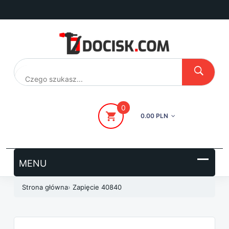
Przejdź
do
treści
0
0.00 PLN
Strona główna
›
Zapięcie 40840