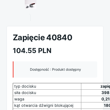
Zapięcie 40840
104.55 PLN
Dostępność :
Produkt dostępny
typ docisku
zapi
siła docisku
398
waga
0,21
kąt otwarcia dźwigni blokującej
18