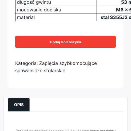
długość gwintu
53 
mocowanie docisku
M6 x 6
materiał
stal S355J2
Dodaj Do Koszyka
Kategoria: Zapięcia szybkomocujące
spawalnicze stolarskie
OPIS
Przejdź do zakładki "załączniki", aby pobrać
kartę produktu