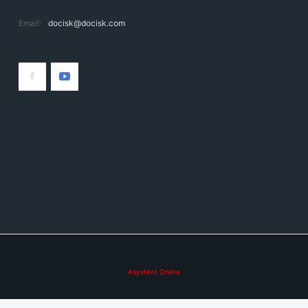
Email:
docisk@docisk.com
Asystent Online