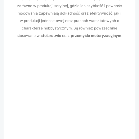
zarówno w produkcji seryjnej, gdzie ich szybkość i pewność
mocowania zapewniają dokładność oraz efektywność, jak i
w produkcji jednostkowej oraz pracach warsztatowych o
charakterze hobbystycznym. Są również powszechnie
stosowane w
stolarstwie
oraz
przemyśle motoryzacyjnym
.
#docisk #dociski #szybkomocujący
#szybkomocujące #dociskszybkomocujący
#dociskiszybkomocujące #spawalniczy #spawalnicze
#stolarski #stolarskie #montażowy #montażowe
#dociskspawalniczy #dociskispawalnicze #dociskstolarski
#dociskmontażowy #dociskistolarskie #dociskimontażowe
#spawanie #spawanierobotem #spawaniezrobotyzowane
#spawaniezautomatyzowane