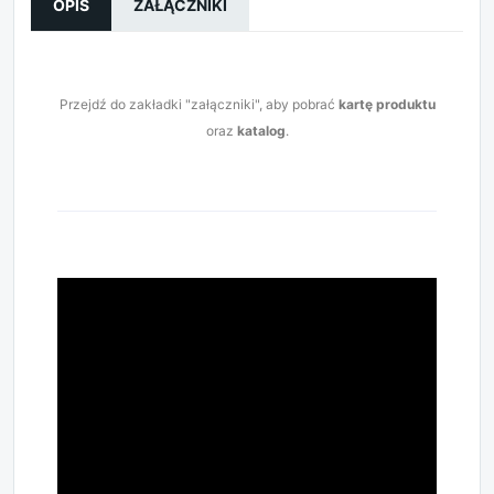
OPIS
ZAŁĄCZNIKI
Przejdź do zakładki "załączniki", aby pobrać
kartę produktu
oraz
katalog
.