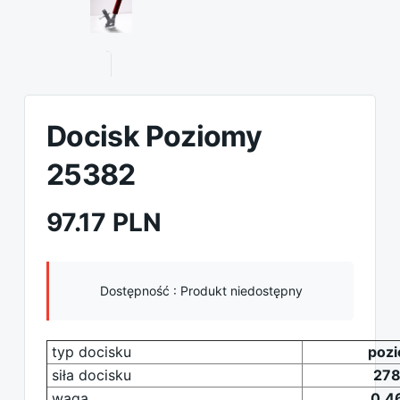
Docisk Poziomy
25382
97.17 PLN
Dostępność :
Produkt niedostępny
typ docisku
poz
siła docisku
278
waga
0,4