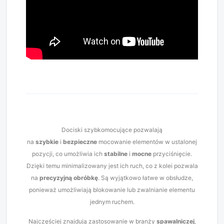
Dociski szybkomocujące pozwalają
na
szybkie
i
bezpieczne
mocowanie elementów w ustalonej
pozycji, co umożliwia ich
stabilne
i
mocne
przyciśnięcie.
Dzięki temu minimalizowany jest ich ruch, co z kolei pozwala
na
precyzyjną obróbkę
. Są wyjątkowo łatwe w obsłudze,
ponieważ umożliwiają blokowanie lub zwalnianie elementu
jednym ruchem.
Najczęściej znajdują zastosowanie w branży
spawalniczej
,