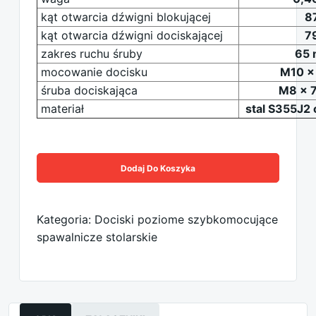
kąt otwarcia dźwigni blokującej
8
kąt otwarcia dźwigni dociskającej
7
zakres ruchu śruby
65
mocowanie docisku
M10 x 
śruba dociskająca
M8 x 
materiał
stal S355J2
Dodaj Do Koszyka
Kategoria: Dociski poziome szybkomocujące
spawalnicze stolarskie