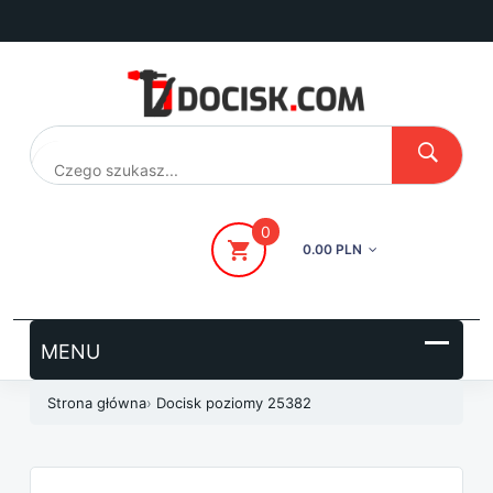
Przejdź
do
treści
0
0.00 PLN
Strona główna
›
Docisk poziomy 25382